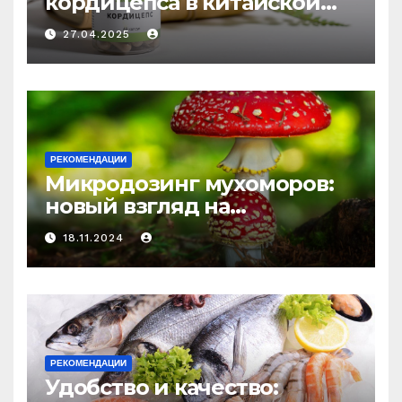
кордицепса в китайской
медицине: природное
27.04.2025
средство против усталости
и истощения
РЕКОМЕНДАЦИИ
Микродозинг мухоморов:
новый взгляд на
психоделику
18.11.2024
РЕКОМЕНДАЦИИ
Удобство и качество: