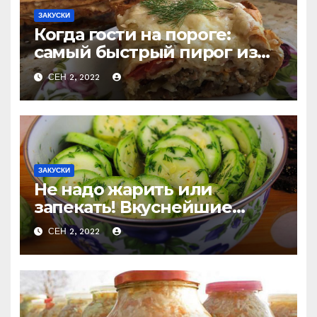
ЗАКУСКИ
Когда гости на пороге:
самый быстрый пирог из
лаваша с тремя начинками
СЕН 2, 2022
ЗАКУСКИ
Не надо жарить или
запекать! Вкуснейшие
маринованные кабачки за
СЕН 2, 2022
считанные минуты