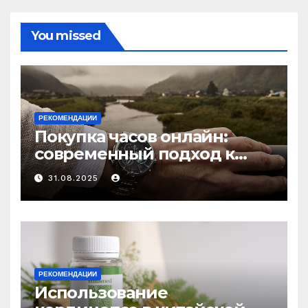
You missed
РЕКОМЕНДАЦИИ
Покупка часов онлайн:
современный подход к
выбору аксессуаров
31.08.2025
РЕКОМЕНДАЦИИ
Использование