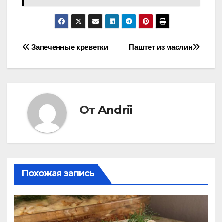
Навигация
Запеченные креветки
Паштет из маслин
по
записям
От
Andrii
Похожая запись