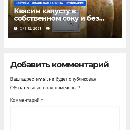
ЗАКУСКИ
КВАШЕНАЯ КАПУСТА
КУЛИНАРИЯ
Квасим капусту в
собственном соку и без
добавления рассола!
ОКТ 12, 2021
Простой способ.
Добавить комментарий
Ваш адрес email не будет опубликован.
Обязательные поля помечены
*
Комментарий
*