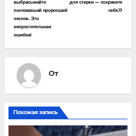
выбрасывайте
для стирки — сохраните
по
полежавший проросший
себе
записям
чеснок. Это
непростительная
ошибка!
От
Похожая запись