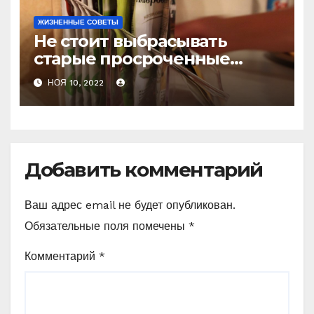
ЖИЗНЕННЫЕ СОВЕТЫ
Не стоит выбрасывать
старые просроченные
специи, они ещё
НОЯ 10, 2022
пригодятся в быту. Покажу
4 полезные фишки, как их
можно использовать
Добавить комментарий
Ваш адрес email не будет опубликован.
Обязательные поля помечены
*
Комментарий
*