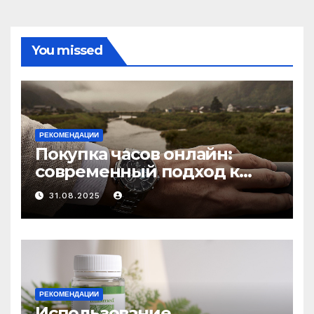
You missed
РЕКОМЕНДАЦИИ
Покупка часов онлайн:
современный подход к
выбору аксессуаров
31.08.2025
РЕКОМЕНДАЦИИ
Использование