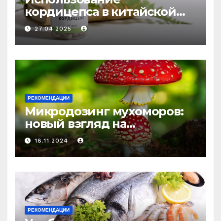
кордицепса в китайской
медицине: природное
27.04.2025
средство против усталости
и истощения
РЕКОМЕНДАЦИИ
Микродозинг мухоморов:
новый взгляд на
психоделику
18.11.2024
РЕКОМЕНДАЦИИ