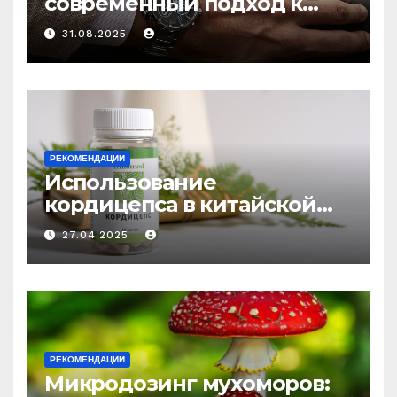
современный подход к
выбору аксессуаров
31.08.2025
РЕКОМЕНДАЦИИ
Использование
кордицепса в китайской
медицине: природное
27.04.2025
средство против усталости
и истощения
РЕКОМЕНДАЦИИ
Микродозинг мухоморов: