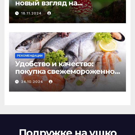
новый взгляд на
психоделику
18.11.2024
РЕКОМЕНДАЦИИ
Удобство и качество:
покупка свежемороженной
рыбы онлайн
24.10.2024
Подружке на ушко