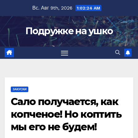
Перейти
Вс. Авг 9th, 2026
1:02:25 AM
к
содержимому
Подружке на ушко
ЗАКУСКИ
Сало получается, как
копченое! Но коптить
мы его не будем!