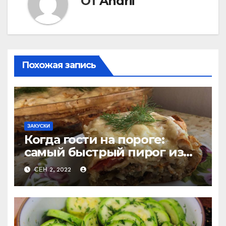
От
Andrii
Похожая запись
ЗАКУСКИ
Когда гости на пороге:
самый быстрый пирог из
лаваша с тремя начинками
СЕН 2, 2022