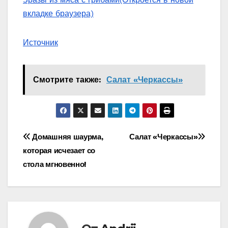
вкладке браузера)
Источник
Смотрите также:
Салат «‎Черкассы»‎
Навигация
Домашняя шаурма,
Салат «‎Черкассы»‎
которая исчезает со
по
стола мгновенно!
записям