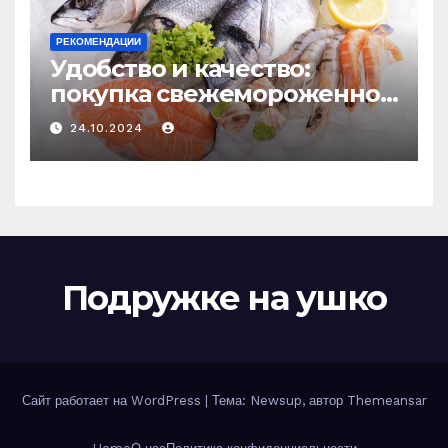
РЕКОМЕНДАЦИИ
Удобство и качество:
покупка свежемороженной
рыбы онлайн
24.10.2024
Подружке на ушко
Сайт работает на WordPress
|
Тема: Newsup, автор
Themeansar