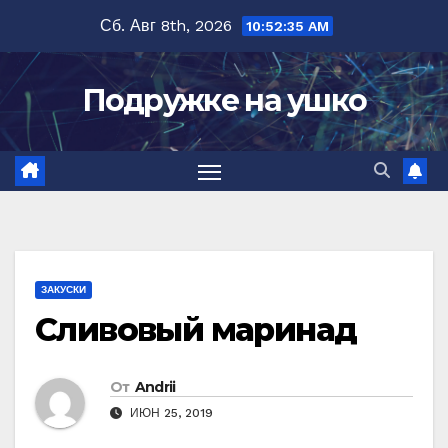
Перейти
Сб. Авг 8th, 2026
10:52:36 AM
к
содержимому
Подружке на ушко
ЗАКУСКИ
Сливовый маринад
От
Andrii
ИЮН 25, 2019