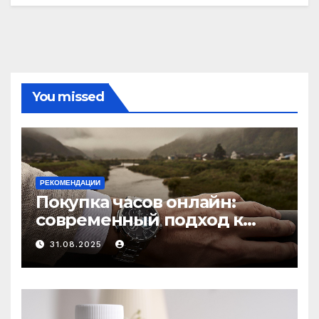
You missed
РЕКОМЕНДАЦИИ
Покупка часов онлайн:
современный подход к
выбору аксессуаров
31.08.2025