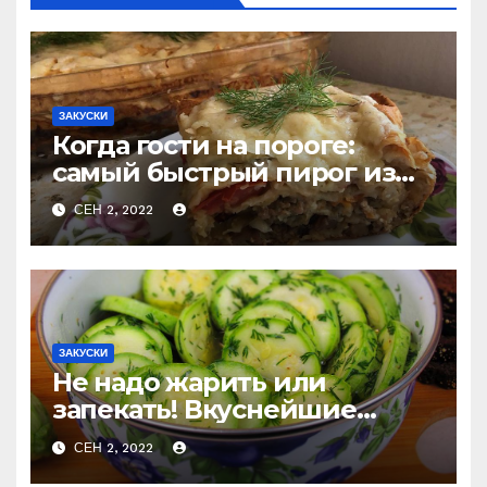
ЗАКУСКИ
Когда гости на пороге:
самый быстрый пирог из
лаваша с тремя начинками
СЕН 2, 2022
ЗАКУСКИ
Не надо жарить или
запекать! Вкуснейшие
маринованные кабачки за
СЕН 2, 2022
считанные минуты