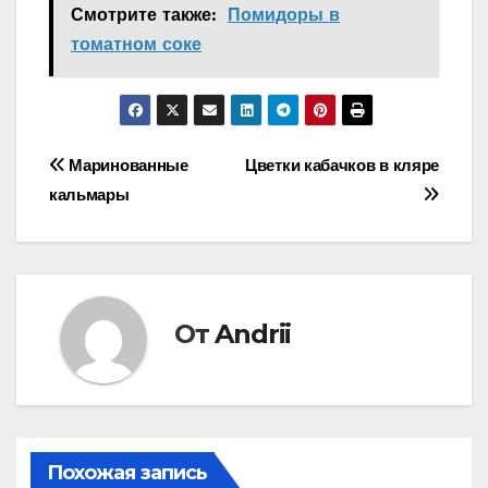
Смотрите также:
Помидоры в
томатном соке
Навигация
Маринованные
Цветки кабачков в кляре
кальмары
по
записям
От
Andrii
Похожая запись