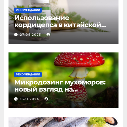
РЕКОМЕНДАЦИИ
Использование
кордицепса в китайской
медицине: природное
27.04.2025
средство против усталости
и истощения
РЕКОМЕНДАЦИИ
Микродозинг мухоморов:
новый взгляд на
психоделику
18.11.2024