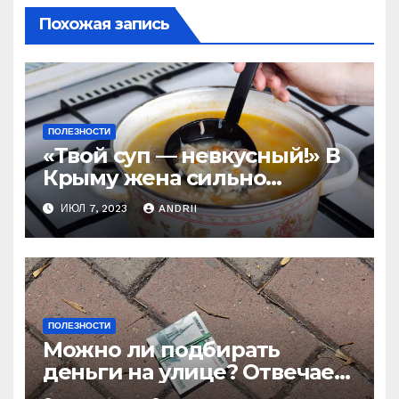
Похожая запись
ПОЛЕЗНОСТИ
«Твой суп — невкусный!» В
Крыму жена сильно
наказала мужа за
ИЮЛ 7, 2023
ANDRII
нелестный отзыв о её
стряпне
ПОЛЕЗНОСТИ
Можно ли подбирать
деньги на улице? Отвечает
батюшка