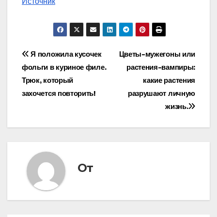
Источник
Навигация
Я положила кусочек
Цветы-мужегоны или
фольги в куриное филе.
растения-вампиры:
по
Трюк, который
какие растения
записям
захочется повторить!
разрушают личную
жизнь.
От