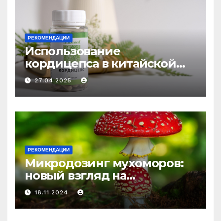
РЕКОМЕНДАЦИИ
Использование
кордицепса в китайской
медицине: природное
27.04.2025
средство против усталости
и истощения
РЕКОМЕНДАЦИИ
Микродозинг мухоморов:
новый взгляд на
психоделику
18.11.2024