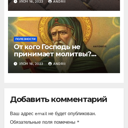
ИЮН 16, 2023
ANDRII
ПОЛЕЗНОСТИ
От кого Господь не
принимает молитвы?
Неожиданные слова
ИЮН 16, 2023
ANDRII
Ефрема Сирина
Добавить комментарий
Ваш адрес email не будет опубликован.
Обязательные поля помечены
*