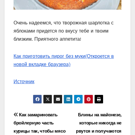
Очень надеемся, что творожная шарлотка с
яблоками придется по вкусу тебе и твоим
близким. Приятного аппетита!
Как приготовить пирог без муки
(Откроется в
новой вкладке браузера)
Источник
Навигация
Как замариновать
Блины на майонезе,
бройлерную часть
которые никогда не
по
курицы так, чтобы мясо
рвутся и получаются