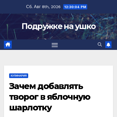
Перейти
Сб. Авг 8th, 2026
12:30:05 PM
к
содержимому
Подружке на ушко
КУЛИНАРИЯ
Зачем добавлять
творог в яблочную
шарлотку