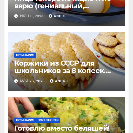
варю (гениальный,
старинный рецепт) вкуснее
ИЮН 6, 2023
ANDRII
яиц я еще не ела
КУЛИНАРИЯ
Коржики из СССР для
школьников за 8 копеек.
Рецепт моего счастливого
МАЙ 26, 2023
ANDRII
детства
КУЛИНАРИЯ
ПОЛЕЗНОСТИ
Готовлю вместо беляшей!