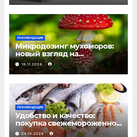
и истощения
РЕКОМЕНДАЦИИ
Микродозинг мухоморов:
новый взгляд на
психоделику
18.11.2024
РЕКОМЕНДАЦИИ
Удобство и качество:
покупка свежемороженной
рыбы онлайн
24.10.2024