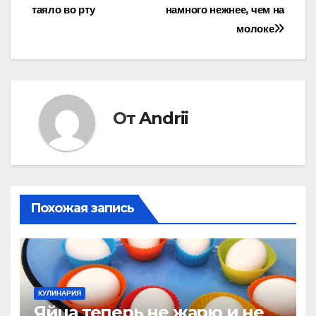
записям
таяло во рту
намного нежнее, чем на
молоке
От
Andrii
Похожая запись
КУЛИНАРИЯ
Яйца теперь не жарю и не