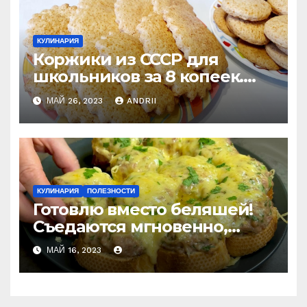
КУЛИНАРИЯ
Коржики из СССР для
школьников за 8 копеек.
Рецепт моего счастливого
МАЙ 26, 2023
ANDRII
детства
КУЛИНАРИЯ
ПОЛЕЗНОСТИ
Готовлю вместо беляшей!
Съедаются мгновенно,
даже остыть не успеют!
МАЙ 16, 2023