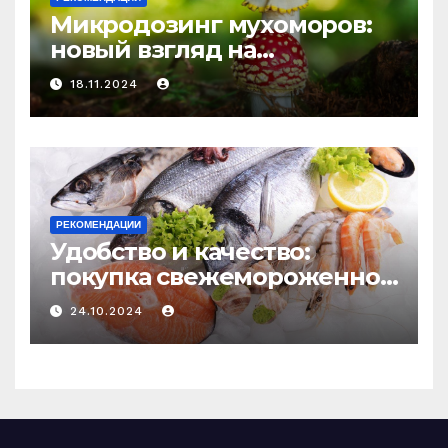
Микродозинг мухоморов:
новый взгляд на
психоделику
18.11.2024
РЕКОМЕНДАЦИИ
Удобство и качество:
покупка свежемороженной
рыбы онлайн
24.10.2024