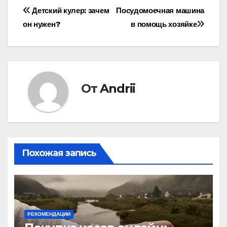
Навигация
Детский кулер: зачем
Посудомоечная машина
он нужен?
в помощь хозяйке
по
записям
От
Andrii
Похожая запись
РЕКОМЕНДАЦИИ