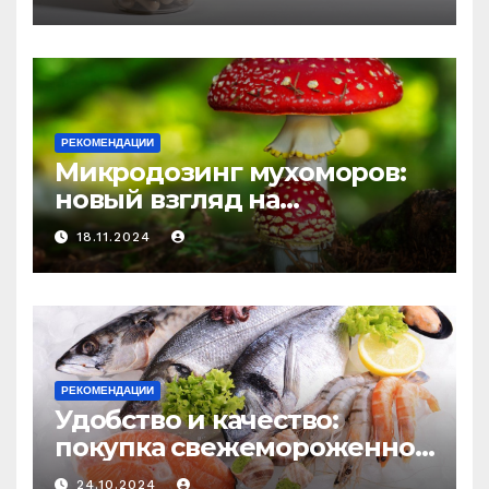
средство против усталости
и истощения
РЕКОМЕНДАЦИИ
Микродозинг мухоморов:
новый взгляд на
психоделику
18.11.2024
РЕКОМЕНДАЦИИ
Удобство и качество:
покупка свежемороженной
рыбы онлайн
24.10.2024