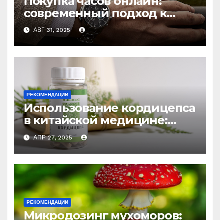
Покупка часов онлайн:
современный подход к
выбору аксессуаров
АВГ 31, 2025
РЕКОМЕНДАЦИИ
Использование кордицепса
в китайской медицине:
природное средство
АПР 27, 2025
против усталости и
истощения
РЕКОМЕНДАЦИИ
Микродозинг мухоморов: