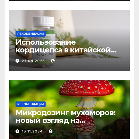
РЕКОМЕНДАЦИИ
Использование
кордицепса в китайской
медицине: природное
27.04.2025
средство против усталости
и истощения
РЕКОМЕНДАЦИИ
Микродозинг мухоморов:
новый взгляд на
психоделику
18.11.2024