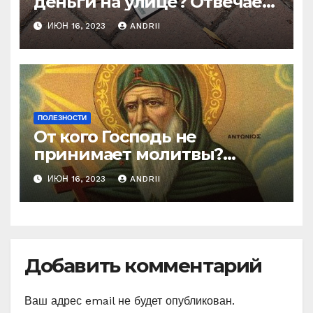
деньги на улице? Отвечает
батюшка
ИЮН 16, 2023
ANDRII
ПОЛЕЗНОСТИ
От кого Господь не
принимает молитвы?
Неожиданные слова
ИЮН 16, 2023
ANDRII
Ефрема Сирина
Добавить комментарий
Ваш адрес email не будет опубликован.