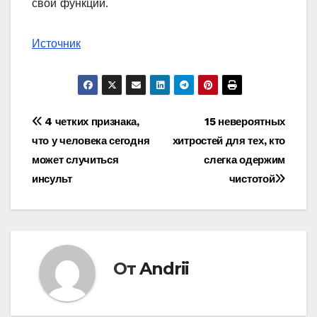
свои функции.
Источник
Навигация
4 четких признака,
15 невероятных
что у человека сегодня
хитростей для тех, кто
по
может случиться
слегка одержим
записям
инсульт
чистотой
От
Andrii