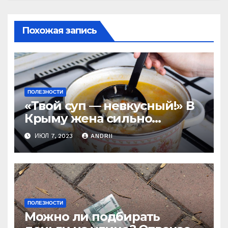
Похожая запись
ПОЛЕЗНОСТИ
«Твой суп — невкусный!» В
Крыму жена сильно
наказала мужа за
ИЮЛ 7, 2023
ANDRII
нелестный отзыв о её
стряпне
ПОЛЕЗНОСТИ
Можно ли подбирать